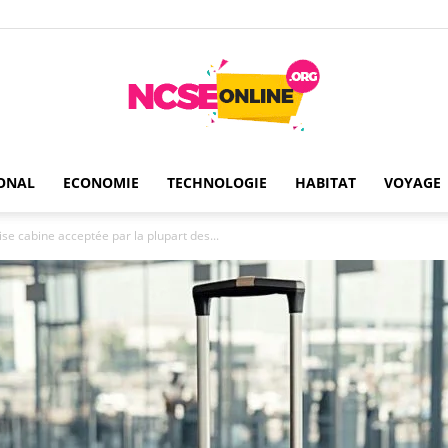
ONAL
ECONOMIE
TECHNOLOGIE
HABITAT
VOYAGE
Ncseonline
ise cabine acceptée par la plupart des...