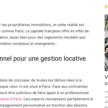
D
rest
WhatsApp
Linkedin
Email
les propriétaires immobiliers, et cette réalité est
 comme Paris. La capitale française offre en effet de
tion, aussi bien pour des logements meublés que
mentation complexe et changeante…
nnel pour une gestion locative
V
taire de s’occuper de toutes les tâches liées à la
c
que celui-ci est situé à Paris. Face aux contraintes
Un
 peut être judicieux de faire appel à un professionnel
ac
cative à Paris
. Ces experts connaissent parfaitement le
dè
ccompagnement personnalisé en fonction des besoins
est