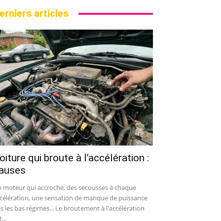
erniers articles
oiture qui broute à l’accélération :
auses
 moteur qui accroche, des secousses à chaque
célération, une sensation de manque de puissance
s les bas régimes... Le broutement à l'accélération
...