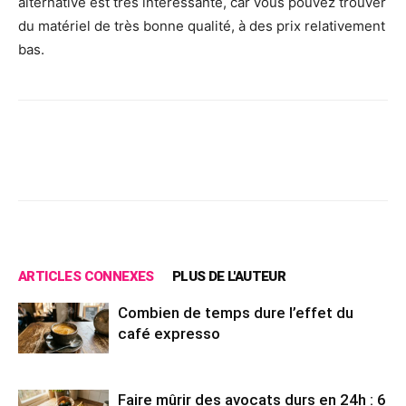
alternative est très intéressante, car vous pouvez trouver
du matériel de très bonne qualité, à des prix relativement
bas.
Facebook
X
Pinterest
Wh
ARTICLES CONNEXES
PLUS DE L'AUTEUR
Combien de temps dure l’effet du
café expresso
Faire mûrir des avocats durs en 24h : 6