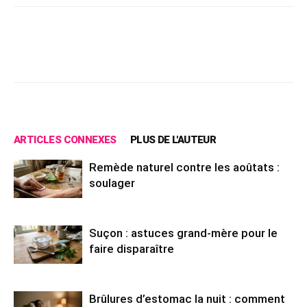
Facebook
X
Pinterest
Wh
ARTICLES CONNEXES
PLUS DE L'AUTEUR
Remède naturel contre les aoûtats :
soulager
Suçon : astuces grand-mère pour le
faire disparaître
Brûlures d’estomac la nuit : comment