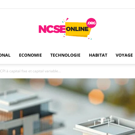
ONAL
ECONOMIE
TECHNOLOGIE
HABITAT
VOYAGE
Ncseonline
PI à capital fixe et capital variable...