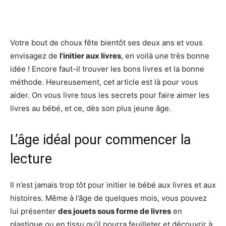
Facebook
X
Pinterest
Wh
Votre bout de choux fête bientôt ses deux ans et vous
envisagez de
l’initier aux livres
, en voilà une très bonne
idée ! Encore faut-il trouver les bons livres et la bonne
méthode. Heureusement, cet article est là pour vous
aider. On vous livre tous les secrets pour faire aimer les
livres au bébé, et ce, dès son plus jeune âge.
L’âge idéal pour commencer la
lecture
Il n’est jamais trop tôt pour initier le bébé aux livres et aux
histoires. Même à l’âge de quelques mois, vous pouvez
lui présenter
des jouets sous forme de livre
s
en
plastique ou en tissu qu’il pourra feuilleter et découvrir à