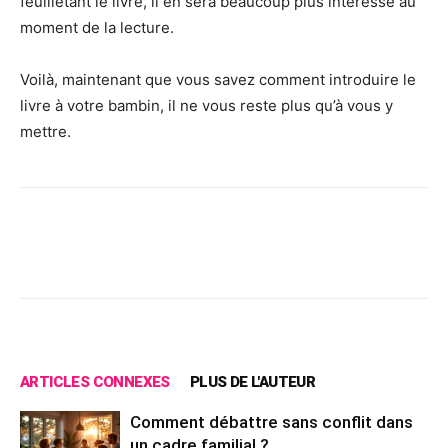
feuilletant le livre, il en sera beaucoup plus intéressé au
moment de la lecture.
Voilà, maintenant que vous savez comment introduire le
livre à votre bambin, il ne vous reste plus qu’à vous y
mettre.
Facebook
X
Pinterest
Wh
ARTICLES CONNEXES
PLUS DE L'AUTEUR
Comment débattre sans conflit dans
un cadre familial ?