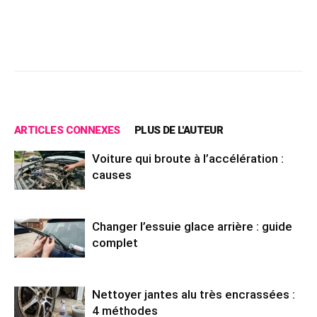
Facebook
X
Pinterest
Wh
ARTICLES CONNEXES
PLUS DE L'AUTEUR
Voiture qui broute à l’accélération :
causes
Changer l’essuie glace arrière : guide
complet
Nettoyer jantes alu très encrassées :
4 méthodes