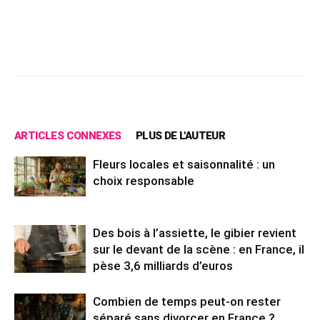
Facebook
X
Pinterest
Wh
ARTICLES CONNEXES
PLUS DE L'AUTEUR
Fleurs locales et saisonnalité : un
choix responsable
Des bois à l’assiette, le gibier revient
sur le devant de la scène : en France, il
pèse 3,6 milliards d’euros
Combien de temps peut-on rester
séparé sans divorcer en France ?