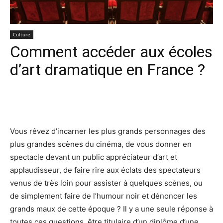
Culture
Comment accéder aux écoles
d’art dramatique en France ?
Facebook
X
Pinterest
Wh
Vous rêvez d’incarner les plus grands personnages des
plus grandes scènes du cinéma, de vous donner en
spectacle devant un public appréciateur d’art et
applaudisseur, de faire rire aux éclats des spectateurs
venus de très loin pour assister à quelques scènes, ou
de simplement faire de l’humour noir et dénoncer les
grands maux de cette époque ? Il y a une seule réponse à
toutes ces questions, être titulaire d’un diplôme d’une