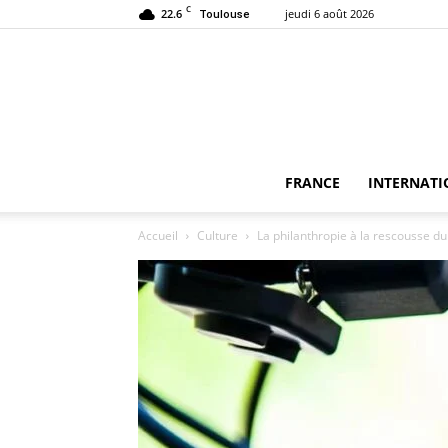
C
22.6
jeudi 6 août 2026
Toulouse
FRANCE
INTERNATI
Accueil
Culture
La philanthropie à la rescousse du